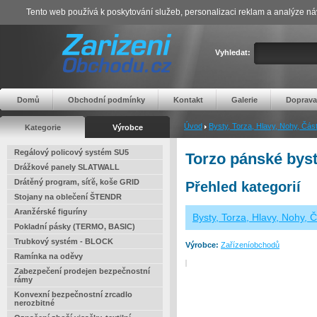
Tento web používá k poskytování služeb, personalizaci reklam a analýze ná
Vyhledat:
Domů
Obchodní podmínky
Kontakt
Galerie
Doprava
Úvod
Bysty, Torza, Hlavy, Nohy, Části
Kategorie
Výrobce
Regálový policový systém SU5
Torzo pánské byst
Drážkové panely SLATWALL
Drátěný program, síťě, koše GRID
Přehled kategorií
Stojany na oblečení ŠTENDR
Aranžérské figuríny
Bysty, Torza, Hlavy, Nohy, Č
Pokladní pásky (TERMO, BASIC)
Trubkový systém - BLOCK
Výrobce:
Zařízeníobchodů
Ramínka na oděvy
Zabezpečení prodejen bezpečnostní
rámy
Konvexní bezpečnostní zrcadlo
nerozbitné