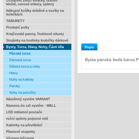
Označení zboží visačky, textilní
kleště, cenové etikety, splinty
Nákupní košíky drátěné a vozíky na
kolečkách
TABURETY
Prodejní pulty
Krejčovské panny, Trubkové siluety
Stojánky na hodinky krabičky dárkové
Bysty, Torza, Hlavy, Nohy, Části těla
Popis
Pánská torza
Bysta pánská šedá barva.Pl
Dámská torza
Dětská torza a nohy
Hlavy
Nohy na kalhoty
Paruky
Nohy na ponožky
Nástěnný systém VARIANT
Ramena do zdi systém - WALL
LED reklamní poutače
ruční splinty pojistné nitě
Kabinky na převlékání
Plastové stojanky
Výstava bižuterie