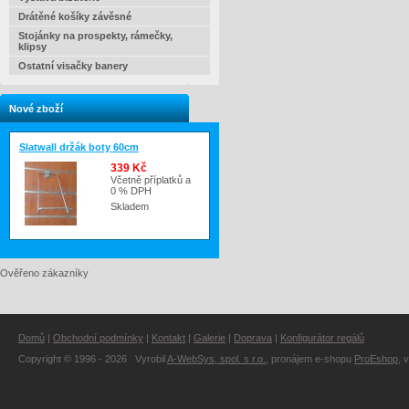
Drátěné košíky závěsné
Stojánky na prospekty, rámečky,
klipsy
Ostatní visačky banery
Nové zboží
Slatwall držák boty 60cm
339 Kč
Včetně příplatků a
0 % DPH
Skladem
Ověřeno zákazníky
Domů
|
Obchodní podmínky
|
Kontakt
|
Galerie
|
Doprava
|
Konfigurátor regálů
Copyright © 1996 - 2026 Vyrobil
A-WebSys, spol. s r.o.
, pronájem e-shopu
ProEshop
, 