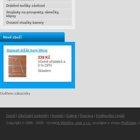
Drátěné košíky závěsné
Stojánky na prospekty, rámečky,
klipsy
Ostatní visačky banery
Nové zboží
Slatwall držák boty 60cm
339 Kč
Včetně příplatků a
0 % DPH
Skladem
Ověřeno zákazníky
Domů
|
Obchodní podmínky
|
Kontakt
|
Galerie
|
Doprava
|
Konfigurátor regálů
Copyright © 1996 - 2026 Vyrobil
A-WebSys, spol. s r.o.
, pronájem e-shopu
ProEshop
, 