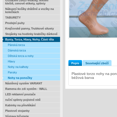
Označení zboží visačky, textilní
kleště, cenové etikety, splinty
Nákupní košíky drátěné a vozíky na
kolečkách
TABURETY
Prodejní pulty
Krejčovské panny, Trubkové siluety
Stojánky na hodinky krabičky dárkové
Bysty, Torza, Hlavy, Nohy, Části těla
Pánská torza
Dámská torza
Dětská torza a nohy
Hlavy
Popis
Související zboží
Nohy na kalhoty
Paruky
Plastové torzo nohy na pon
béžová barva
Nohy na ponožky
Nástěnný systém VARIANT
Ramena do zdi systém - WALL
LED reklamní poutače
ruční splinty pojistné nitě
Kabinky na převlékání
Plastové stojanky
Výstava bižuterie