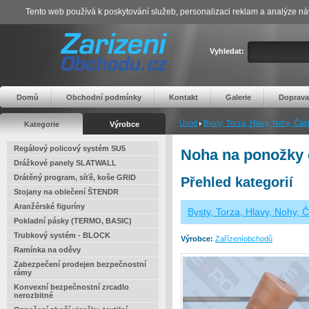
Tento web používá k poskytování služeb, personalizaci reklam a analýze ná
Vyhledat:
Domů
Obchodní podmínky
Kontakt
Galerie
Doprava
Úvod
Bysty, Torza, Hlavy, Nohy, Části
Kategorie
Výrobce
Regálový policový systém SU5
Noha na ponožky 
Drážkové panely SLATWALL
Drátěný program, síťě, koše GRID
Přehled kategorií
Stojany na oblečení ŠTENDR
Aranžérské figuríny
Bysty, Torza, Hlavy, Nohy, Č
Pokladní pásky (TERMO, BASIC)
Trubkový systém - BLOCK
Výrobce:
Zařízeníobchodů
Ramínka na oděvy
Zabezpečení prodejen bezpečnostní
rámy
Konvexní bezpečnostní zrcadlo
nerozbitné