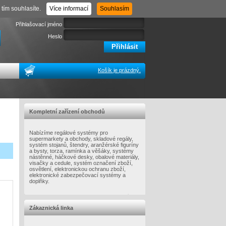
Registrace
Zapomenuté heslo
tím souhlasíte.
Více informací
Souhlasím
Přihlašovací jméno
Heslo
Košík je prázdný.
Kompletní zařízení obchodů
Nabízíme regálové systémy pro
supermarkety a obchody, skladové regály,
systém stojanů, štendry, aranžérské figuríny
a bysty, torza, ramínka a věšáky, systémy
nástěnné, háčkové desky, obalové materiály,
visačky a cedule, systém označení zboží,
osvětlení, elektronickou ochranu zboží,
elektronické zabezpečovací systémy a
doplňky.
Zákaznická linka