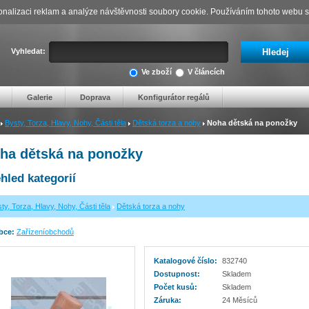
nalizaci reklam a analýze návštěvnosti soubory cookie. Používáním tohoto webu s 
Vyhledat:
Ve zboží
V článcích
Galerie
Doprava
Konfigurátor regálů
Bysty, Torza, Hlavy, Nohy, Části těla
Dětská torza a nohy
Noha dětská na ponožky
ha dětská na ponožky
hled kategorií
ty, Torza, Hlavy, Nohy, Části těla
Dětská torza a nohy
bce:
Zařízeníobchodů
Katalogové číslo:
832740
Dostupnost:
Skladem
Počet kusů:
Skladem
Záruka:
24 Měsíců