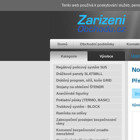
Tento web používá k poskytování služeb, perso
Domů
Obchodní podmínky
Kontakt
Úvod
Kategorie
Výrobce
Regálový policový systém SU5
No
Drážkové panely SLATWALL
Pře
Drátěný program, síťě, koše GRID
Stojany na oblečení ŠTENDR
Aranžérské figuríny
Bys
Pokladní pásky (TERMO, BASIC)
Výro
Trubkový systém - BLOCK
Ramínka na oděvy
Zabezpečení prodejen bezpečnostní
rámy
Konvexní bezpečnostní zrcadlo
nerozbitné