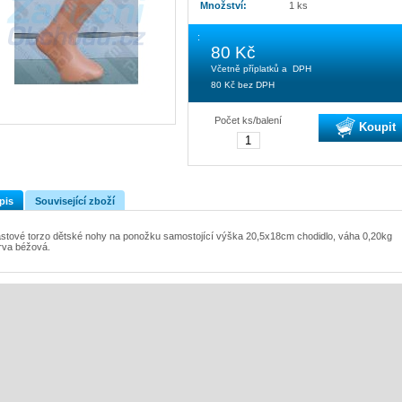
Množství:
1 ks
:
80 Kč
Včetně příplatků a DPH
80 Kč
bez DPH
Počet ks/balení
Koupit
pis
Související zboží
astové torzo dětské nohy na ponožku samostojící výška 20,5x18cm chodidlo, váha 0,20kg
rva béžová.