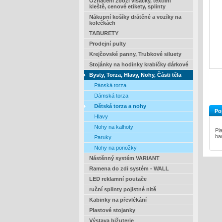
Označení zboží visačky, textilní
kleště, cenové etikety, splinty
Nákupní košíky drátěné a vozíky na
kolečkách
TABURETY
Prodejní pulty
Krejčovské panny, Trubkové siluety
Stojánky na hodinky krabičky dárkové
Bysty, Torza, Hlavy, Nohy, Části těla
Pánská torza
Dámská torza
Dětská torza a nohy
Po
Hlavy
Nohy na kalhoty
Pl
ba
Paruky
Nohy na ponožky
Nástěnný systém VARIANT
Ramena do zdi systém - WALL
LED reklamní poutače
ruční splinty pojistné nitě
Kabinky na převlékání
Plastové stojanky
Výstava bižuterie